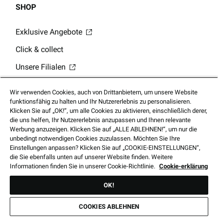
SHOP
Exklusive Angebote
Click & collect
Unsere Filialen
Digitale Geschenkkarten
Wir verwenden Cookies, auch von Drittanbietern, um unsere Website
Guthabenabfrage Geschenkkarte
funktionsfähig zu halten und Ihr Nutzererlebnis zu personalisieren.
Klicken Sie auf „OK!“, um alle Cookies zu aktivieren, einschließlich derer,
Mobile App
die uns helfen, Ihr Nutzererlebnis anzupassen und Ihnen relevante
Werbung anzuzeigen. Klicken Sie auf „ALLE ABLEHNEN!“, um nur die
unbedingt notwendigen Cookies zuzulassen. Möchten Sie Ihre
Einstellungen anpassen? Klicken Sie auf „COOKIE-EINSTELLUNGEN“,
die Sie ebenfalls unten auf unserer Website finden. Weitere
Informationen finden Sie in unserer Cookie-Richtlinie.
Cookie-erklärung
© 2025 Footlocker.com, Inc. Alle Rechte vorbehalten
OK!
COOKIES ABLEHNEN
Alle Preise können sich jederzeit ohne Vorankündigung ändern. Die